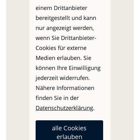
einem Drittanbieter
bereitgestellt und kann
nur angezeigt werden,
wenn Sie Drittanbieter-
Cookies für externe
Medien erlauben. Sie
können Ihre Einwilligung
Erst einen
kostenfreien DIN-Finanzfahrplan
jederzeit widerrufen.
erstellen lassen »
Nähere Informationen
finden Sie in der
Datenschutzerklärung
.
alle Cookies
#1 MUSS-Versicherungen
erlauben