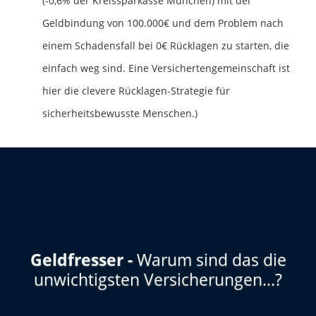
(-0,6% der Kreissparkasse München) mit der
Geldbindung von 100.000€ und dem Problem nach
einem Schadensfall bei 0€ Rücklagen zu starten, die
einfach weg sind. Eine Versichertengemeinschaft ist
hier die clevere Rücklagen-Strategie für
sicherheitsbewusste Menschen.)
Geldfresser -
Warum sind das die
unwichtigsten Versicherungen...?