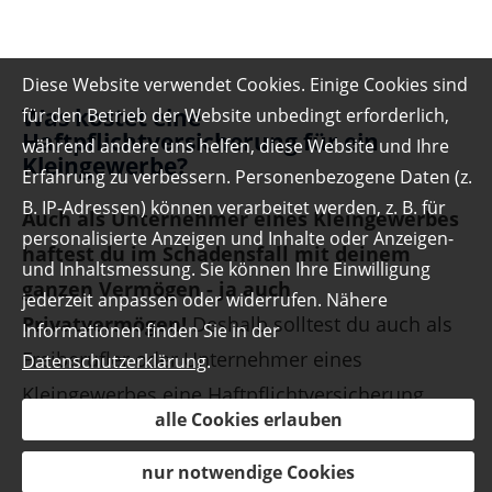
Diese Website verwendet Cookies. Einige Cookies sind
Was kostet eine
für den Betrieb der Website unbedingt erforderlich,
Haftpflichtversicherung für ein
während andere uns helfen, diese Website und Ihre
Kleingewerbe?
Erfahrung zu verbessern. Personenbezogene Daten (z.
B. IP-Adressen) können verarbeitet werden, z. B. für
Auch als Unternehmer eines Kleingewerbes
personalisierte Anzeigen und Inhalte oder Anzeigen-
haftest du im Schadensfall mit deinem
und Inhaltsmessung. Sie können Ihre Einwilligung
ganzen Vermögen - ja auch
jederzeit anpassen oder widerrufen. Nähere
Privatvermögen!
Deshalb solltest du auch als
Informationen finden Sie in der
Freiberufler oder Unternehmer eines
Datenschutzerklärung
.
Kleingewerbes eine Haftpflichtversicherung
alle Cookies erlauben
abschließen. Denn ein rückwirkender Abschluss
ist nicht möglich!
In unserem
nur notwendige Cookies