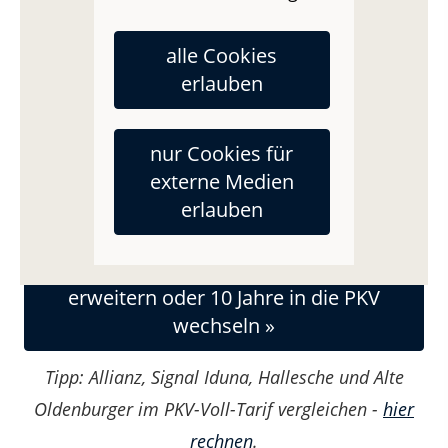
diese muss auch zum Start der Selbstständigkeit
alle Cookies
nicht gewechselt werden.
erlauben
Ein Gesetzlicher Gründerkrankenkassen-Beitrag
von 200€ in 2021 bis 300€ im Jahre 2030 kann
nur Cookies für
man meistens belassen.
externe Medien
Den Coffee-to-Go pro Monat weg lassen für 5€
erlauben
pro Monat...
Optionstarifwechsel: Alle 2 Jahre GKV
erweitern oder 10 Jahre in die PKV
wechseln »
Tipp:
Allianz, Signal Iduna, Hallesche und Alte
Oldenburger im PKV-Voll-Tarif vergleichen -
hier
rechnen
.