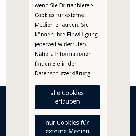
wenn Sie Drittanbieter-
Cookies für externe
Medien erlauben. Sie
können Ihre Einwilligung
Versicherungsschutz für deinen Porsche,
jederzeit widerrufen.
Volkswagen, Audi, Skoda, Mercedes, BMW,
Nähere Informationen
TESLA, uvm. gewünscht?
finden Sie in der
Autoversicherungen im
KFZ-
Datenschutzerklärung
.
Versicherungsvergleich berechnen
»
alle Cookies
erlauben
nur Cookies für
Kfz Versicherungsvergleich
»
Was
externe Medien