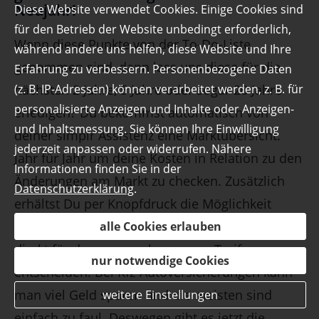
Neujahr!
Diese Website verwendet Cookies. Einige Cookies sind
für den Betrieb der Website unbedingt erforderlich,
Wenn diese Punkte von der To-Do-Liste
während andere uns helfen, diese Website und Ihre
genommen sind, dann lass uns diese für die
Erfahrung zu verbessern. Personenbezogene Daten
nächsten 2 Jahre, 5 Jahre oder sogar 20 Jahre
(z. B. IP-Adressen) können verarbeitet werden, z. B. für
personalisierte Anzeigen und Inhalte oder Anzeigen-
erledigen? Du bekommst automatisch von
und Inhaltsmessung. Sie können Ihre Einwilligung
deiner simplr Assistenz eine Marktübersicht.
jederzeit anpassen oder widerrufen. Nähere
Jahr für Jahr um deine Kosten in Relation zu den
Informationen finden Sie in der
Änderungen am Markt zu checken. Zusätzlich
Datenschutzerklärung
.
erhältst Du per Knopfdruck die Möglichkeit
deinen aktiven Vertrag zu kündigen und dich
alle Cookies erlauben
direkt für den neuen - besseren - Tarif zu
nur notwendige Cookies
entscheiden. Bei Kfz-Autoversicherungen kann
man viel Geld sparen und die meisten sind
weitere Einstellungen
einfach zu faul. Deswegen gibt es jetzt die