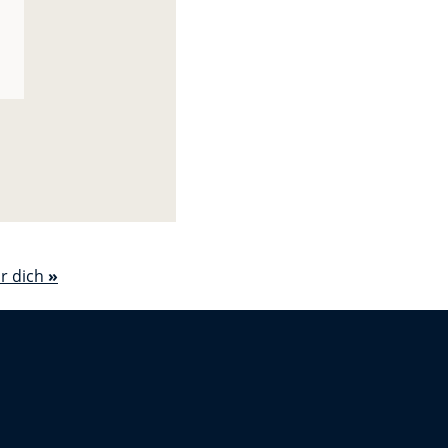
ür dich
»