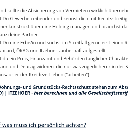
 und sollte die Absicherung von Vermietern wirklich überne
t Du Gewerbetreibender und kennst dich mit Rechtsstreitigk
rmenkonstrukt über eine Holding managen und brauchst dafü
ianz deine Partner.
t Du eine Erbe/in und suchst im Streitfall gerne erst einen 
vocard, ÖRAG und Itzehoer zauberhaft aufgestellt.
st du ein Preis, Finanzamt und Behörden tauglicher Charak
land und Deurag widmen, die nur was zögerlicherer in der 
osaurier der Kreidezeit leben ("arbeiten").
 Wohnungs- und Grundstücks-Rechtsschutz stehen zum Absc
-
hier berechnen und alle Gesellschaftstari
) | ITZEHOER
uf was muss ich persönlich achten?