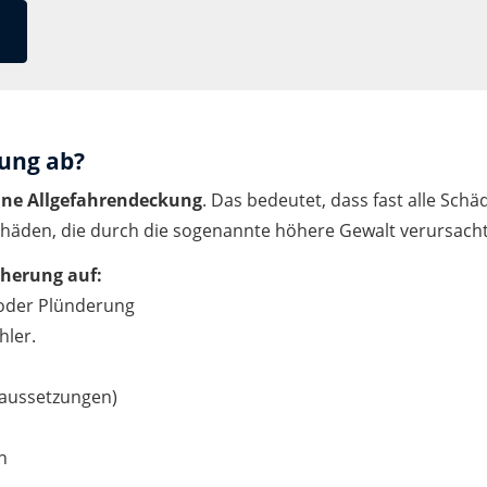
rung ab?
ine Allgefahrendeckung
. Das bedeutet, dass fast alle Sch
äden, die durch die sogenannte höhere Gewalt verursac
cherung auf:
 oder Plünderung
hler.
aussetzungen)
n