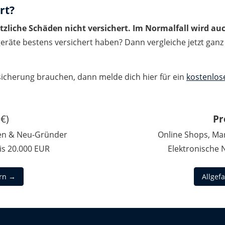
rt?
tzliche Schäden nicht versichert. Im Normalfall wird auc
ogeräte bestens versichert haben?
Dann vergleiche jetzt gan
sicherung brauchen, dann melde dich hier für ein
kostenlos
€)
P
en & Neu-Gründer
Online Shops, Ma
is 20.000 EUR
Elektronische 
ern →
Allgef